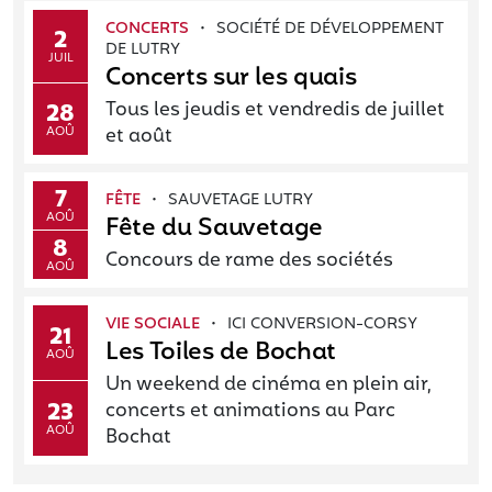
·
CONCERTS
SOCIÉTÉ DE DÉVELOPPEMENT
2
DE LUTRY
JUIL
Concerts sur les quais
Tous les jeudis et vendredis de juillet
28
AOÛ
et août
7
·
FÊTE
SAUVETAGE LUTRY
AOÛ
Fête du Sauvetage
8
Concours de rame des sociétés
AOÛ
·
VIE SOCIALE
ICI CONVERSION-CORSY
21
Les Toiles de Bochat
AOÛ
Un weekend de cinéma en plein air,
23
concerts et animations au Parc
AOÛ
Bochat