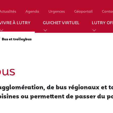
Actualités
Agenda
Urgences
Géoportail
Conta
VIVRE À LUTRY
GUICHET VIRTUEL
LUTRY OFF
Bus et trolleybus
bus
'agglomération, de bus régionaux et t
isines ou permettent de passer du po