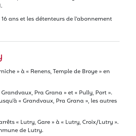
.
à 16 ans et les détenteurs de l’abonnement
y
Corniche » à « Renens, Temple de Broye » en
« Grandvaux, Pra Grana » et « Pully, Port ».
squ’à « Grandvaux, Pra Grana », les autres
rrêts « Lutry, Gare » à « Lutry, Croix/Lutry ».
ommune de Lutry.