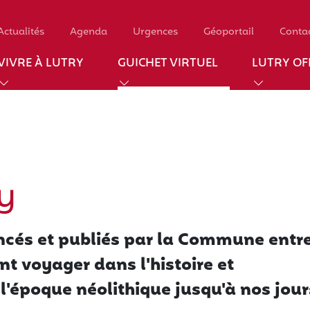
Actualités
Agenda
Urgences
Géoportail
Conta
VIVRE À LUTRY
GUICHET VIRTUEL
LUTRY OFF
ry
ancés et publiés par la Commune entr
nt voyager dans l'histoire et
 l'époque néolithique jusqu'à nos jour