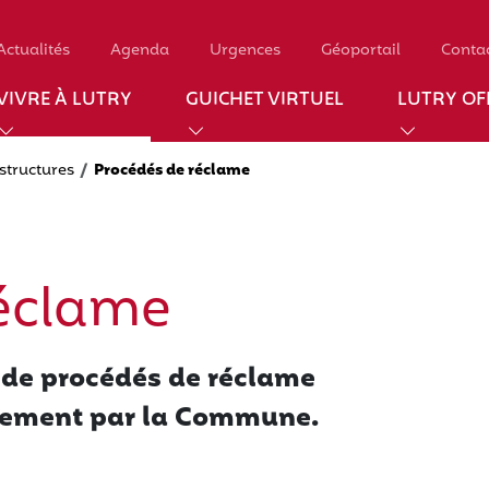
Actualités
Agenda
Urgences
Géoportail
Conta
VIVRE À LUTRY
GUICHET VIRTUEL
LUTRY OFF
astructures
Procédés de réclame
réclame
 de procédés de réclame
blement par la Commune.