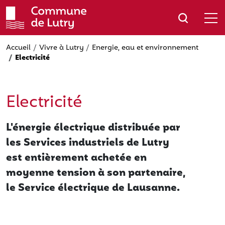
Aller
au
contenu
principal
Accueil
Vivre à Lutry
Energie, eau et environnement
Electricité
Electricité
L'énergie électrique distribuée par
les Services industriels de Lutry
est entièrement achetée en
moyenne tension à son partenaire,
le Service électrique de Lausanne.