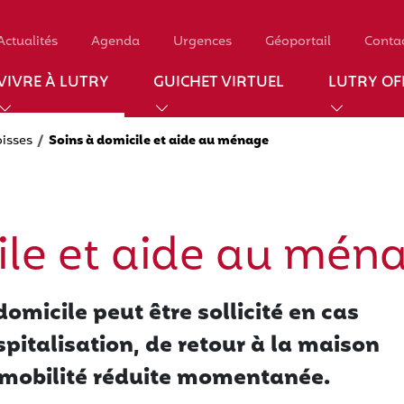
Actualités
Agenda
Urgences
Géoportail
Conta
VIVRE À LUTRY
GUICHET VIRTUEL
LUTRY OFF
oisses
Soins à domicile et aide au ménage
ile et aide au mén
domicile peut être sollicité en cas
pitalisation, de retour à la maison
e mobilité réduite momentanée.